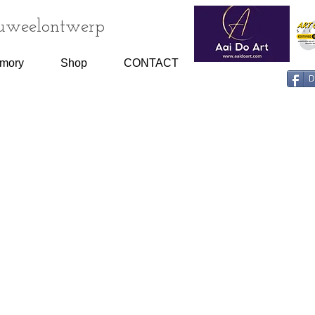
Juweelontwerp
emory
Shop
CONTACT
D