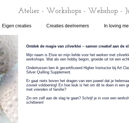
Atelier - Workshops - Webshop - 
Eigen creaties
Creaties deelnemers
In loving m
Ontdek de magie van zilverklei – samen creatief aan de sl
Mijn naam is Elsie en mijn liefde voor het werken met zilverkl
workshops. Wat als een hobby begon, groeide uit tot een ech
Ondertussen ben ik gecertificeerd Higher Instructor bij Art Cl
Silver Quilling Supplement.
Er gaat niets boven het dragen van een juweel dat je helemaal
zoveel voldoening! En hoe leuk is het om dit te doen in een 
met vrienden of familie?
Zin om zelf aan de slag te gaan? Schrijf je in voor een worksho
schitteren!