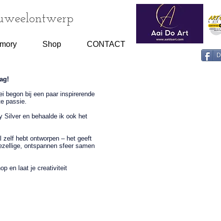
Juweelontwerp
emory
Shop
CONTACT
D
ag!
ei begon bij een paar inspirerende
te passie.
ay Silver en behaalde ik ook het
 zelf hebt ontworpen – het geeft
gezellige, ontspannen sfeer samen
p en laat je creativiteit